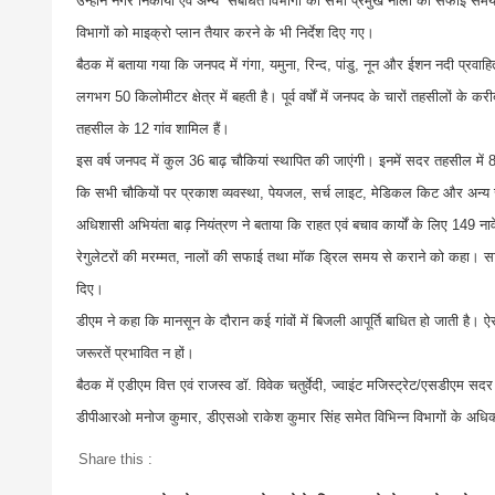
उन्होंने नगर निकायों एवं अन्य संबंधित विभागों को सभी प्रमुख नालों की सफाई समय 
विभागों को माइक्रो प्लान तैयार करने के भी निर्देश दिए गए।
बैठक में बताया गया कि जनपद में गंगा, यमुना, रिन्द, पांडु, नून और ईशन नदी प्रव
लगभग 50 किलोमीटर क्षेत्र में बहती है। पूर्व वर्षों में जनपद के चारों तहसीलों के
तहसील के 12 गांव शामिल हैं।
इस वर्ष जनपद में कुल 36 बाढ़ चौकियां स्थापित की जाएंगी। इनमें सदर तहसील में 8, 
कि सभी चौकियों पर प्रकाश व्यवस्था, पेयजल, सर्च लाइट, मेडिकल किट और अन्य जर
अधिशासी अभियंता बाढ़ नियंत्रण ने बताया कि राहत एवं बचाव कार्यों के लिए 149 नावें 
रेगुलेटरों की मरम्मत, नालों की सफाई तथा मॉक ड्रिल समय से कराने को कहा। साथ ही सं
दिए।
डीएम ने कहा कि मानसून के दौरान कई गांवों में बिजली आपूर्ति बाधित हो जाती है। ऐसे
जरूरतें प्रभावित न हों।
बैठक में एडीएम वित्त एवं राजस्व डॉ. विवेक चतुर्वेदी, ज्वाइंट मजिस्ट्रेट/एसडीए
डीपीआरओ मनोज कुमार, डीएसओ राकेश कुमार सिंह समेत विभिन्न विभागों के अधिक
Share this :