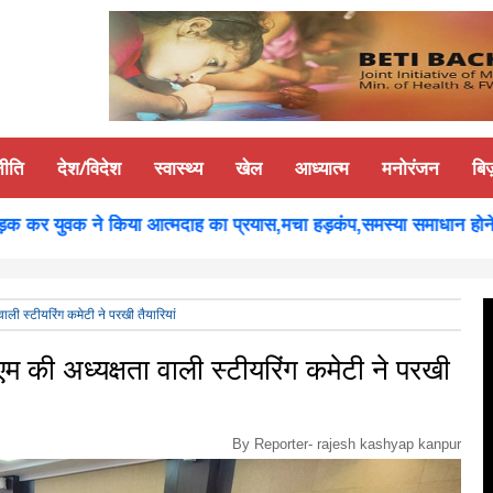
नीति
देश/विदेश
स्वास्थ्य
खेल
आध्यात्म
मनोरंजन
बि
र युवक ने किया आत्मदाह का प्रयास,मचा हड़कंप,समस्या समाधान होने पर युव
ाली स्टीयरिंग कमेटी ने परखी तैयारियां
एम की अध्यक्षता वाली स्टीयरिंग कमेटी ने परखी
By Reporter-
rajesh kashyap kanpur