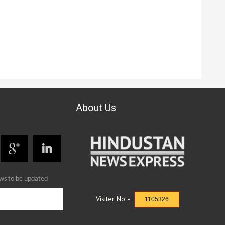
About Us
ews to be updated
Visiter No. -
1105326