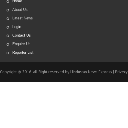
Home
About Us
Latest News
Login
Contact Us
Enquire Us
Reporter List
Copyright © 2016. all Right reserved by Hindustan News Express |
Privecy