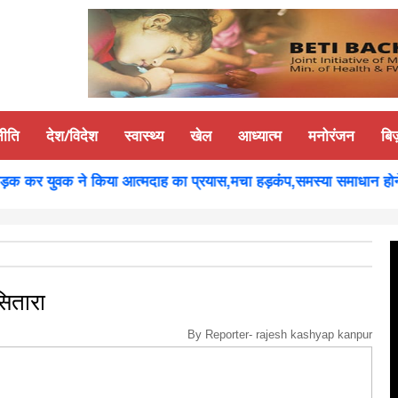
नीति
देश/विदेश
स्वास्थ्य
खेल
आध्यात्म
मनोरंजन
बि
क कर युवक ने किया आत्मदाह का प्रयास,मचा हड़कंप,समस्या समाधान होने पर
ितारा
By Reporter-
rajesh kashyap kanpur