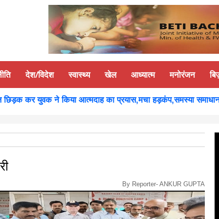
नीति
देश/विदेश
स्वास्थ्य
खेल
आध्यात्म
मनोरंजन
बि
ड़क कर युवक ने किया आत्मदाह का प्रयास,मचा हड़कंप,समस्या समाधान होने 
री
By Reporter-
ANKUR GUPTA