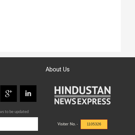
About Us
ews to be updated
Visiter No. -
1105326