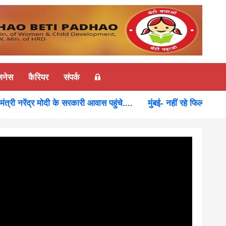
ज़नेस
कैरियर
संपर्क
 नरेंद्र मोदी के सरकारी आवास पहुंचे....
मुंबई- नहीं रहे फिल्म अभिनेता धर