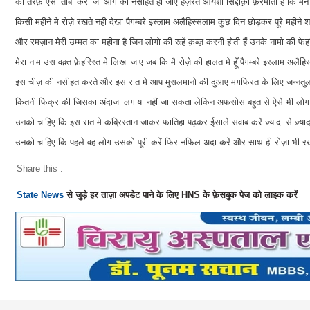
की तरफ़ ऐसी तौबा करो जो आगे को नसीहत हो जाए हज़रत आयशा सिद्दीक़ा फ़रमाती हैं कि मैने पै
किसी महीने मे रोज़े रखते नही देखा पैगम्बरे इस्लाम अलैहिस्सलाम कुछ दिन छोड़कर पूरे महीने श
और रमज़ान मेरी उम्मत का महीना है जिन लोगो की रूहें क़ब्ज़ करनी होती हैं उनके नामो की फे
मेरा नाम उस वक़्त फ़ेहरिस्त मे लिखा जाए जब कि मै रोज़े की हालत मे हूँ पैगम्बरे इस्लाम 
इस चीज़ की नसीहत करते और इस रात मे आप मुसलमानो की दुआए मग़फिरत के लिए जन्नतुल बक़
कितनी फिक्र की जिसका अंदाजा लगाया नहीं जा सकता लेकिन अफसोस बहुत से ऐसे भी लोग ह
उनको चाहिए कि इस रात मे कब्रिस्तान जाकर फातिहा पढ़कर ईसाले सवाब करें ज़्यादा से ज़्यादा 
उनको चाहिए कि पहले वह लोग उसको पूरी करें फिर नफिल अदा करें और साथ ही रोज़ा भी रखे
Share this :
State News
से जुड़े हर ताज़ा अपडेट पाने के लिए HNS के फ़ेसबुक पेज को लाइक करें