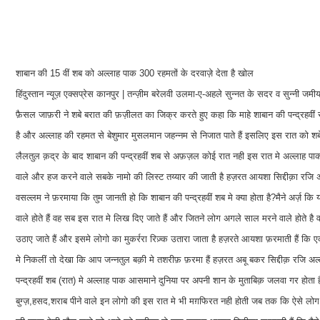
शाबान की 15 वीं शब को अल्लाह पाक 300 रहमतों के दरवाज़े देता है खोल
हिंदुस्तान न्यूज़ एक्सप्रेस कानपुर | तन्ज़ीम बरेलवी उलमा-ए-अहले सुन्नत के सदर व सुन्नी 
फ़ैसल जाफ़री ने शबे बरात की फ़ज़ीलत का जिक्र करते हुए कहा कि माहे शाबान की पन्द्रहवीं 
है और अल्लाह की रहमत से बेशुमार मुसलमान जहन्नम से निजात पाते हैं इसलिए इस रात को श
लैलतुल क़द्र के बाद शाबान की पन्द्रहवीं शब से अफ़ज़ल कोई रात नही इस रात मे अल्लाह पाक 
वाले और हज करने वाले सबके नामो की लिस्ट तय्यार की जाती है हज़रत आयशा सिद्दीक़ा रजि अल्ल
वसल्लम ने फ़रमाया कि तुम जानती हो कि शाबान की पन्द्रहवीं शब मे क्या होता है?मैने अर्ज़ 
वाले होते हैं वह सब इस रात मे लिख दिए जाते हैं और जितने लोग अगले साल मरने वाले होते 
उठाए जाते हैं और इसमे लोगो का मुकर्ररा रिज़्क उतारा जाता है हज़रते आयशा फ़रमाती हैं कि
मे निकलीं तो देखा कि आप जन्नतुल बक़ी मे तशरीफ़ फ़रमा हैं हज़रत अबू बकर सिद्दीक़ रजि अल्ल
पन्द्रहवीं शब (रात) मे अल्लाह पाक आसमाने दुनिया पर अपनी शान के मुताबिक़ जलवा गर होत
बुग्ज़,हसद,शराब पीने वाले इन लोगो की इस रात मे भी मग़फिरत नही होती जब तक कि ऐसे लोग 