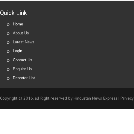
Quick Link
Home
About Us
Latest News
Login
Contact Us
Enquire Us
Reporter List
Copyright © 2016. all Right reserved by Hindustan News Express |
Privecy