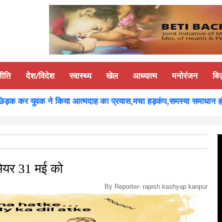
नीति
देश/विदेश
स्वास्थ्य
खेल
आध्यात्म
मनोरंजन
बि
क कर युवक ने किया आत्मदाह का प्रयास,मचा हड़कंप,समस्या समाधान होने पर 
ीमियर 31 मई को
By Reporter-
rajesh kashyap kanpur