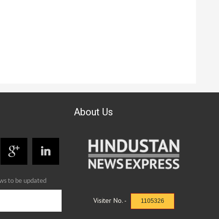
About Us
ews to be updated
Visiter No. -
1105326