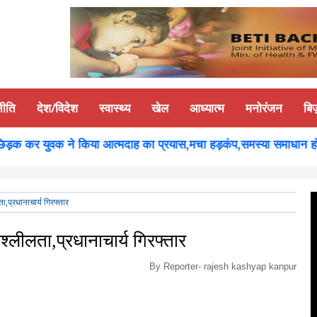
नीति
देश/विदेश
स्वास्थ्य
खेल
आध्यात्म
मनोरंजन
बि
क कर युवक ने किया आत्मदाह का प्रयास,मचा हड़कंप,समस्या समाधान होने पर
ा,प्रधानाचार्य गिरफ्तार
श्लीलता,प्रधानाचार्य गिरफ्तार
By Reporter-
rajesh kashyap kanpur