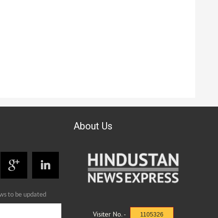
About Us
ews to be updated
Visiter No. -
1105326