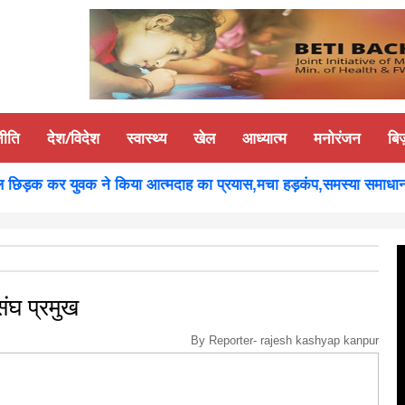
नीति
देश/विदेश
स्वास्थ्य
खेल
आध्यात्म
मनोरंजन
बि
िड़क कर युवक ने किया आत्मदाह का प्रयास,मचा हड़कंप,समस्या समाधान होने 
संघ प्रमुख
By Reporter-
rajesh kashyap kanpur