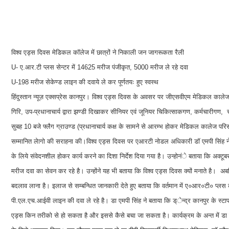
विश्व एड्स दिवस मेडिकल कॉलेज में छात्रों ने निकाली जन जागरूकता रैली
U- ए.आर.टी प्लस सेन्टर में 14625 मरीज पंजीकृत, 5000 मरीज ले रहे दवा
U-198 मरीज सेकेण्ड लाइन की दवाये ले कर पूर्णतयः हुए स्वस्थ
हिंदुस्तान न्यूज़ एक्सप्रेस कानपुर। विश्व एड्स दिवस के अवसर पर जीएसवीएम मेडिकल काल
गिरि, उप-प्रधानाचार्य द्वारा झण्डी दिखाकर सीनियर एवं जूनियर चिकित्साकगण, कर्मचारीगण,
सुबह 10 बजे फ्लैग ग्राउण्ड (प्रधानाचार्य कक्ष के सामने से आरम्भ होकर मेडिकल कालेज परिसर 
सम्मानित लेागो की सराहना की।विश्व एड्स दिवस पर एआरटी नोडल अधिकारी डॉ एमपी सिंह ने
के लिये संवेदनशील होकर कार्य करने का दिशा निर्देश दिया गया है। उन्होनंे बताया कि अक्
मरीज दवा का सेवन कर रहे है। उन्होंने यह भी बताया कि विश्व एड्स दिवस क्यों मनाते है। अबक
बदलाव लाना है। इलाज से सम्बन्धित जानकारी देते हुए बताया कि वर्तमान में ए०आर०टी० प्लस केन्द्
पी.एल.एच.आईवी लाइन की दवा ले रहे है। डा एमपी सिंह ने बताया कि ड्ेन्द्र कानपुर के स्टाफ
एड्स किन तरीको से हो सकता है और इससे कैसे बचा जा सकता है। कार्यक्रम के अन्त में डा 