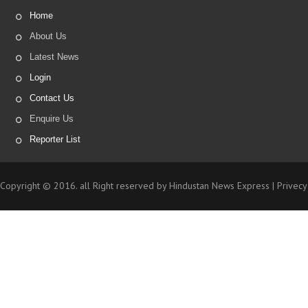
Home
About Us
Latest News
Login
Contact Us
Enquire Us
Reporter List
Copyright © 2016. all Right reserved by Hindustan News Express |
Privecy