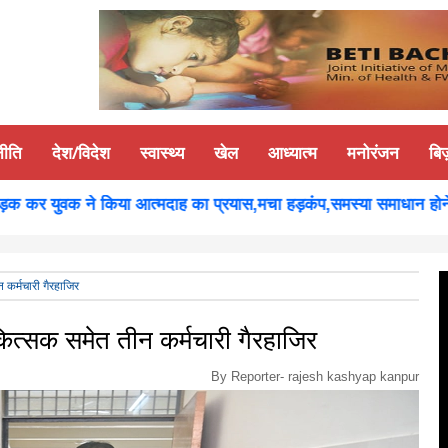
नीति
देश/विदेश
स्वास्थ्य
खेल
आध्यात्म
मनोरंजन
बि
 कर युवक ने किया आत्मदाह का प्रयास,मचा हड़कंप,समस्या समाधान होने पर 
 कर्मचारी गैरहाजिर
कित्सक समेत तीन कर्मचारी गैरहाजिर
By Reporter-
rajesh kashyap kanpur