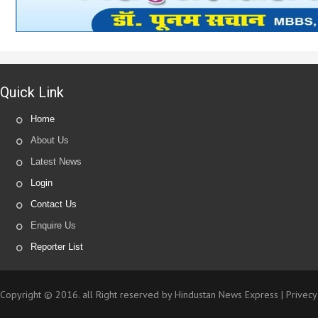
Quick Link
Home
About Us
Latest News
Login
Contact Us
Enquire Us
Reporter List
Copyright © 2016. all Right reserved by Hindustan News Express |
Privecy