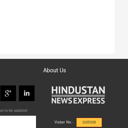
About Us
ews to be updated
Visiter No. -
1105326