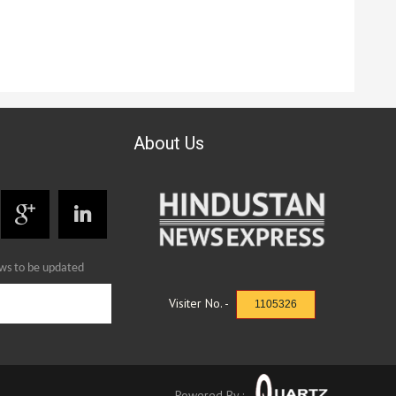
About Us
ews to be updated
Visiter No. -
1105326
Powered By :