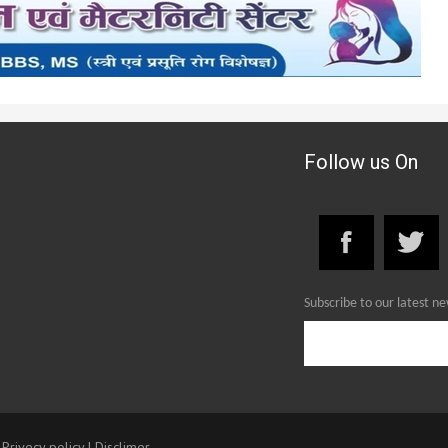
Follow us On
Subscribe to our latest n
|
Privecy policy
|
Disclimer