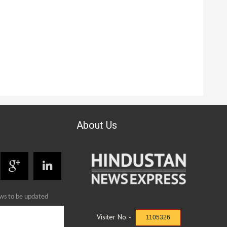
About Us
ews to be updated
Visiter No. -
1105326