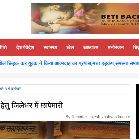
नीति
देश/विदेश
स्वास्थ्य
खेल
आध्यात्म
मनोरंजन
बि
छिड़क कर युवक ने किया आत्मदाह का प्रयास,मचा हड़कंप,समस्या समाधान होन
ेभर में छापेमारी
तु जिलेभर में छापेमारी
By Reporter-
rajesh kashyap kanpur