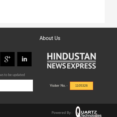
About Us
ews to be updated
Visiter No. -
1105326
Powered By :