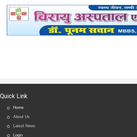
Quick Link
Home
About Us
Latest News
Login