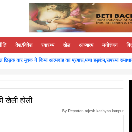
नीति
देश/विदेश
स्वास्थ्य
खेल
आध्यात्म
मनोरंजन
बि
छिड़क कर युवक ने किया आत्मदाह का प्रयास,मचा हड़कंप,समस्या समाधान होन
 की खेली होली
By Reporter-
rajesh kashyap kanpur