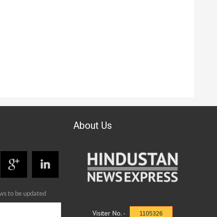
About Us
ews to be updated
Visiter No. -
1105326