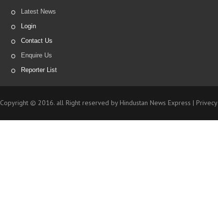
Latest News
Login
Contact Us
Enquire Us
Reporter List
Copyright © 2016. all Right reserved by Hindustan News Express |
Privecy