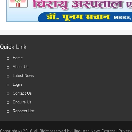
Quick Link
Home
About Us
Latest News
Login
Contact Us
Enquire Us
Reporter List
Copyright © 2016. all Right reserved by Hindustan News Express |
Privecy